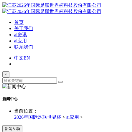
首页
关于我们
ai资讯
ai应用
联系我们
中文
EN
×
新闻中心
当前位置：
2026年国际足联世界杯
>
ai应用
>
新闻互动