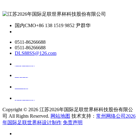
国内CMO
+86 138 1519 9852 尹群华
0511-86266688
0511-86266688
DLS88SS@126.com
关于我们
ai资讯
ai应用
联系我们
Copyright ©
2026 江苏2026年国际足联世界杯科技股份有限公
司 All Rights Reserved.
网站地图
技术支持：
常州网络公司2026
年国际足联世界杯设计制作
免责声明