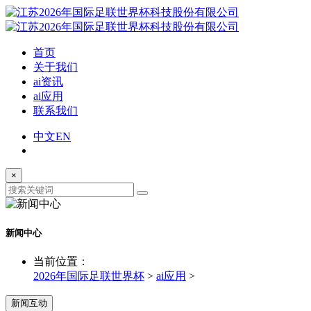
首页
关于我们
ai资讯
ai应用
联系我们
中文
EN
×
新闻中心
当前位置：
2026年国际足联世界杯
>
ai应用
>
新闻互动