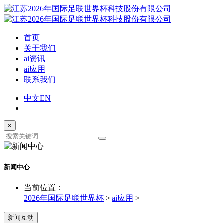
首页
关于我们
ai资讯
ai应用
联系我们
中文
EN
×
新闻中心
当前位置：
2026年国际足联世界杯
>
ai应用
>
新闻互动