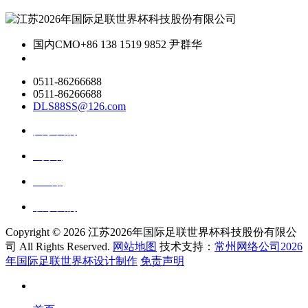
国内CMO
+86 138 1519 9852 尹群华
0511-86266688
0511-86266688
DLS88SS@126.com
关于我们
ai资讯
ai应用
联系我们
Copyright ©
2026 江苏2026年国际足联世界杯科技股份有限公
司 All Rights Reserved.
网站地图
技术支持：
常州网络公司2026
年国际足联世界杯设计制作
免责声明