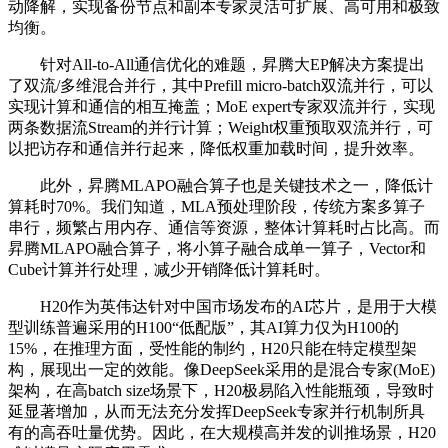
动降解，实现备份节点和副本专家灵活可扩展、高可用和极致
均衡。
针对All-to-All通信优化的难题，昇腾大EP解决方案提出
了双流/多维混合并行，其中Prefill micro-batch双流并行，可以
实现计算和通信的相互掩盖；MoE expert专家双流并行，实现
两条数据流Stream的并行计算；Weight权重预取双流并行，可
以把访存和通信并行起来，降低权重加载时间，提升效率。
此外，昇腾MLAPO融合算子也是关键技术之一，降低计
算耗时70%。我们知道，MLA预处理阶段，传统方案多算子
串行，频繁占用内存、通信等资源，整体计算耗时占比高。而
昇腾MLAPO融合算子，将小算子融合成单一算子，Vector和
Cube计算并行处理，减少开销降低计算耗时。
H20作为英伟达针对中国市场发布的AI芯片，是用于大模
型训练普遍采用的H100“低配版”，其AI算力仅为H100的
15%，在推理方面，受性能的制约，H20只能在特定模型架
构，展现出一定的效能。像DeepSeek采用的是混合专家(MoE)
架构，在高batch size场景下，H20极易陷入性能瓶颈，导致时
延显著增加，从而无法充分发挥DeepSeek专家并行机制所具
有的高吞吐量优势。因此，在大规模高并发的训推场景，H20