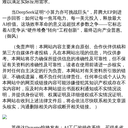
难以满足实际应用需求。
当DeepSeek证明“小算力亦可挑战巨头”，昇腾大EP则进
一步回答：如何让每一焦耳电力、每一美元投入，释放最大
AI价值。这场效率革命的意义远超技术参数之争——它标志
着AI竞争从“硬件堆叠”转向“工程创新”，最终迈向产业普惠。
（御风）
（免责声明：本网站内容主要来自原创、合作伙伴供稿和
第三方自媒体作者投稿，凡在本网站出现的信息，均仅供参
考。本网站将尽力确保所提供信息的准确性及可靠性，但不保
证有关资料的准确性及可靠性，读者在使用前请进一步核实，
并对任何自主决定的行为负责。本网站对有关资料所引致的错
误、不确或遗漏，概不负任何法律责任。任何单位或个人认为
本网站中的网页或链接内容可能涉嫌侵犯其知识产权或存在不
实内容时，应及时向本网站提出书面权利通知或不实情况说
明，并提供身份证明、权属证明及详细侵权或不实情况证明。
本网站在收到上述法律文件后，将会依法尽快联系相关文章源
头核实，沟通删除相关内容或断开相关链接。 ）
英伟达Dynamo惊艳发布：AI工厂的操作系统，买得多省