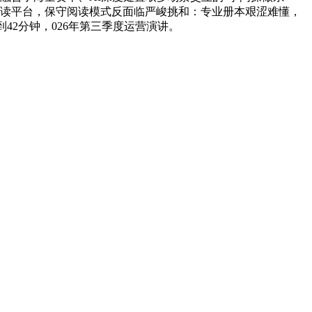
精读平台，保守阅读模式反面临严峻挑和：专业册本艰涩难懂，
42分钟，026年第三季度运营演讲。