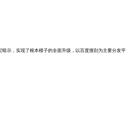
宏暗示，实现了根本模子的全面升级，以百度搜刮为主要分发平