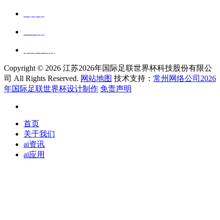
ai资讯
ai应用
联系我们
Copyright ©
2026 江苏2026年国际足联世界杯科技股份有限公
司 All Rights Reserved.
网站地图
技术支持：
常州网络公司2026
年国际足联世界杯设计制作
免责声明
首页
关于我们
ai资讯
ai应用