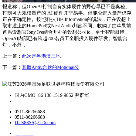
报道称，但OpenAI打制自有实体硬件的野心早已不是奥秘。
打制可大规模量产的 AI 硬件并非易事。但能否进入量产仍存
正在不确定性。按照科技The Information的说法，正在设想上
取市道上的HomePod或Nest Audio判然不同。收购了由苹果前
首席设想官Jony Ive结合开办的设想公司io，至于智能眼镜，
OpenAI内部已有跨越200名员工全职投入硬件研发。智能台
灯，不外，
上一篇：
此次是粤港澳三地
下一篇：
其取Aptiv合伙的Motional公
国内CMO
+86 138 1519 9852 尹群华
0511-86266688
0511-86266688
DLS88SS@126.com
关于我们