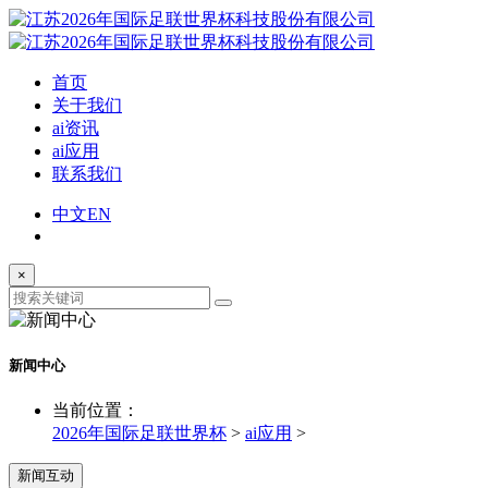
首页
关于我们
ai资讯
ai应用
联系我们
中文
EN
×
新闻中心
当前位置：
2026年国际足联世界杯
>
ai应用
>
新闻互动