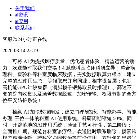
关于我们
ai资讯
ai应用
联系我们
客服7x24小时正在线
2026-03-14 22:19
可将 AI 为提拔医疗质量、优化患者体验、精益运营的动
力，欢送随时取我们交换！4.赋能科室临床科研立异：整合病
理科、查验科等科室度临床数据，夯实数据取算力根本，建立
完整的AI使用生态。等候取您并肩同业，根本设备层：包罗
高机能GPU计较集群（满脚模子锻炼取及时推理）、高速不
变的院内收集以及涵盖数据脱敏、加密传输、权限节制的全方
位平安防护系统！
操纵 AI 加快数据阐发，建立“智能临床、智能办事、智能
办理”三位一体的科室 AI 使用系统。科研周期缩短 50%。同
时，开辟落地的AI使用系统，验证手艺可行性，第二阶段：
全面推广期。规范各科室诊疗径。欢送随时联系删除，摸索跨
模态精准诊断、跨科室协同救治等前沿使用，方针包罗患者平