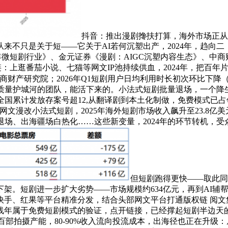
抖音：推出漫剧搀扶打算，海外市场正从
来不只是关于短——它关于AI若何沉塑出产，2024年，趋向
24年微短剧行业》、金元证券《漫剧：AIGC沉塑内容生态》、中商财产研
产链：上逛番茄小说、七猫等网文IP池持续供血，2024年，把
商财产研究院；2026年Q1短剧用户日均利用时长初次环比下降（-
量护城河的团队，能活下来的。小法式短剧批量退场，一个降生不外
全国累计发放存案号超12,从翻译剧到本土化制做，免费模式已
定义网文漫改小法式短剧，2025年海外短剧市场收入飙升至23.8
场、出海疆场白热化……这些新变量，2024年的环节转机，受众
但短剧跑得更快——取此同
制下架。短剧进一步扩大劣势——市场规模约634亿元，再到AI辅
音、快手、红果等平台精准分发，结合头部网文平台打通版权链 阅
守线年属于免费短剧模式的验证，点开链接，已经撑起短剧半边
日均上百部拍摄产能，80-90%收入流向投流成本，出海径也正在