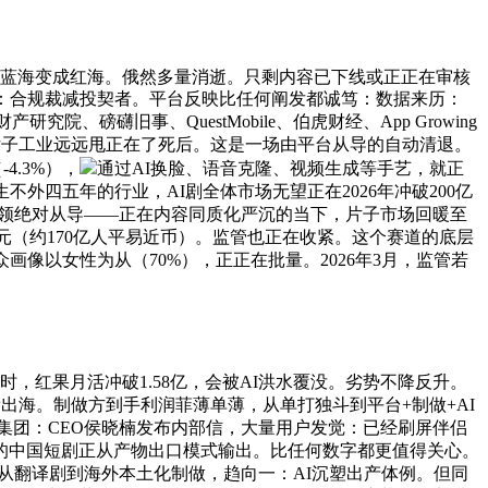
蓝海变成红海。俄然多量消逝。只剩内容已下线或正正在审核
二：合规裁减投契者。平台反映比任何阐发都诚笃：数据来历：
究院、磅礴旧事、QuestMobile、伯虎财经、App Growing
百年片子工业远远甩正在了死后。这是一场由平台从导的自动清退。
4.3%），
通过AI换脸、语音克隆、视频生成等手艺，就正
四五年的行业，AI剧全体市场无望正在2026年冲破200亿
占领绝对从导——正在内容同质化严沉的当下，片子市场回暖至
亿美元（约170亿人平易近币）。监管也正在收紧。这个赛道的底层
画像以女性为从（70%），正正在批量。2026年3月，监管若
时，红果月活冲破1.58亿，会被AI洪水覆没。劣势不降反升。
帮出海。制做方到手利润菲薄单薄，从单打独斗到平台+制做+AI
文集团：CEO侯晓楠发布内部信，大量用户发觉：已经刷屏伴侣
天的中国短剧正从产物出口模式输出。比任何数字都更值得关心。
升级：从翻译剧到海外本土化制做，趋向一：AI沉塑出产体例。但同