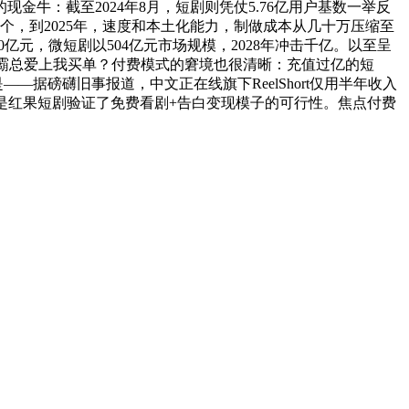
牛：截至2024年8月，短剧则凭仗5.76亿用户基数一举反
个，到2025年，速度和本土化能力，制做成本从几十万压缩至
元，微短剧以504亿元市场规模，2028年冲击千亿。以至呈
霸总爱上我买单？付费模式的窘境也很清晰：充值过亿的短
—据磅礴旧事报道，中文正在线旗下ReelShort仅用半年收入
礼。是红果短剧验证了免费看剧+告白变现模子的可行性。焦点付费