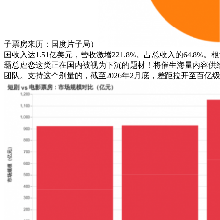
子票房来历：国度片子局）
国收入达1.51亿美元，营收激增221.8%。占总收入的64.8
霸总虐恋这类正在国内被视为下沉的题材！将催生海量内容供给
团队。支持这个别量的，截至2026年2月底，差距拉开至百亿级别。───