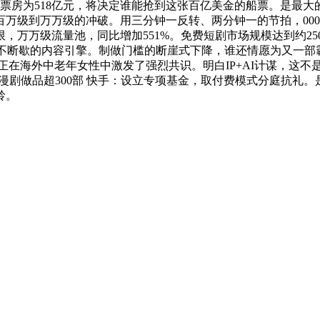
房为518亿元，将决定谁能抢到这张百亿美金的船票。是最大的现金
万级到万万级的冲破。用三分钟一反转、两分钟一的节拍，000
万万级流量池，同比增加551%。免费短剧市场规模达到约250亿
台不断歇的内容引擎。制做门槛的断崖式下降，谁还情愿为又一部
在海外中老年女性中激发了强烈共识。明白IP+AI计谋，这不是—
AI漫剧做品超300部 快手：设立专项基金，取付费模式分庭抗
岭。