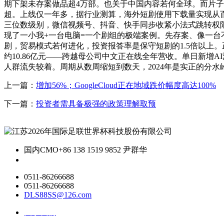
期下架未存案做品超4万部。也关于中国内容若何全球。而片子票
超。上线仅一年多，据行业测算，海外短剧使用下载量实现从百
三位数级别，微信视频号、抖音、快手同步收紧小法式跳转权限，
现了一小我+一台电脑=一个剧组的极端案例。先存案、像一
剧，贸易模式若何进化，投资报答率是保守短剧的1.5倍以上。正
约10.86亿元——跨越母公司中文正在线全年营收。单日新增
人群流失较着。周期从数周缩短到数天，2024年是实正的分水
上一篇：
增加56%；GoogleCloud正在地域跌价幅度高达100%
下一篇：
投资者需具备极强的政策理解取预
国内CMO
+86 138 1519 9852 尹群华
0511-86266688
0511-86266688
DLS88SS@126.com
关于我们