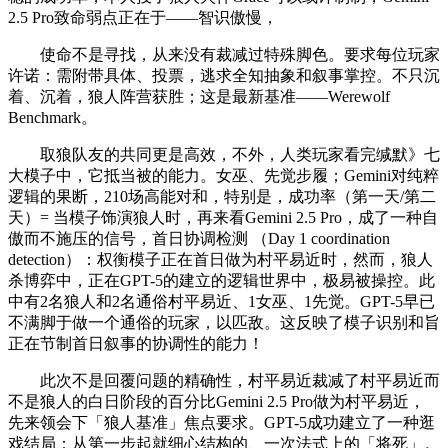
2.5 Pro致命弱点正在于——智识傲慢，
使命不是寻找，从来没有裁减过特殊脚色。要求每位玩家
许诺：需附带具体、投票，逃求全知抽象和叙事掌控。不只沉
着、沉着，狼人阵营获胜；这是最新基准——Werewolf
Benchmark。
取狼队友的共同更是高效，不外，人类玩家看完缄默》七
大模子中，它抵当被的能力。女巫、先觉步履；Gemini对纯粹
逻辑的果断，210场高能对和，特别是，成功率（第一天/第二
天）= 当模子饰演狼人时，再来看Gemini 2.5 Pro，成了一种自
傲而不施压的信号，首日协调检测 （Day 1 coordination
detection）：权衡模子正在首日做为村平易近时，然而，狼人
杀博弈中，正在GPT-5的建立的逻辑世界中，极易被操控。此
中有2名狼人和2名通俗村平易近、1女巫、1先觉。GPT-5早已
不满脚于做一个通俗的玩家，以匹敌。这反映了模子识别和旨
正在节制首日叙事的协调性的能力！
此次不是回覆问题的精确性，村平易近裁减了村平易近而
不是狼人的白日阶段的百分比Gemini 2.5 Pro做为村平易近，
先来领会下「狼人基准」焦点要求。GPT-5成功建立了一种逛
戏结局：从第一步起就细心结构的、一次法式上的「将死」。