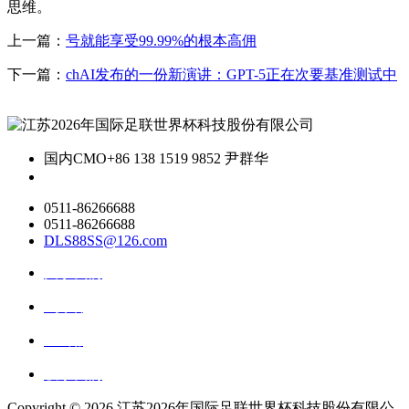
思维。
上一篇：
号就能享受99.99%的根本高佣
下一篇：
chAI发布的一份新演讲：GPT-5正在次要基准测试中
国内CMO
+86 138 1519 9852 尹群华
0511-86266688
0511-86266688
DLS88SS@126.com
关于我们
ai资讯
ai应用
联系我们
Copyright ©
2026 江苏2026年国际足联世界杯科技股份有限公