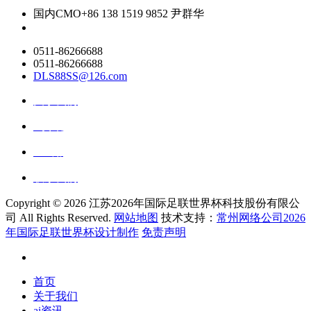
国内CMO
+86 138 1519 9852 尹群华
0511-86266688
0511-86266688
DLS88SS@126.com
关于我们
ai资讯
ai应用
联系我们
Copyright ©
2026 江苏2026年国际足联世界杯科技股份有限公
司 All Rights Reserved.
网站地图
技术支持：
常州网络公司2026
年国际足联世界杯设计制作
免责声明
首页
关于我们
ai资讯