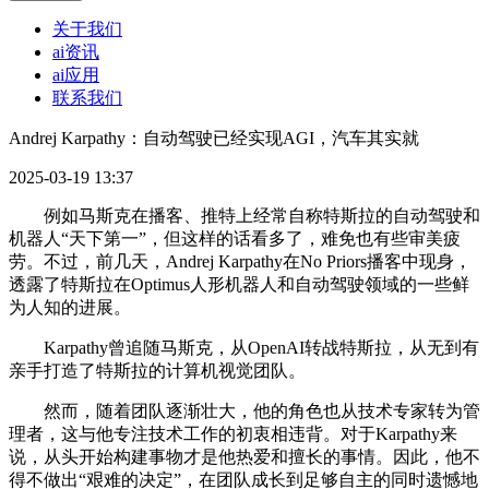
关于我们
ai资讯
ai应用
联系我们
Andrej Karpathy：自动驾驶已经实现AGI，汽车其实就
2025-03-19 13:37
例如马斯克在播客、推特上经常自称特斯拉的自动驾驶和
机器人“天下第一”，但这样的话看多了，难免也有些审美疲
劳。不过，前几天，Andrej Karpathy在No Priors播客中现身，
透露了特斯拉在Optimus人形机器人和自动驾驶领域的一些鲜
为人知的进展。
Karpathy曾追随马斯克，从OpenAI转战特斯拉，从无到有
亲手打造了特斯拉的计算机视觉团队。
然而，随着团队逐渐壮大，他的角色也从技术专家转为管
理者，这与他专注技术工作的初衷相违背。对于Karpathy来
说，从头开始构建事物才是他热爱和擅长的事情。因此，他不
得不做出“艰难的决定”，在团队成长到足够自主的同时遗憾地