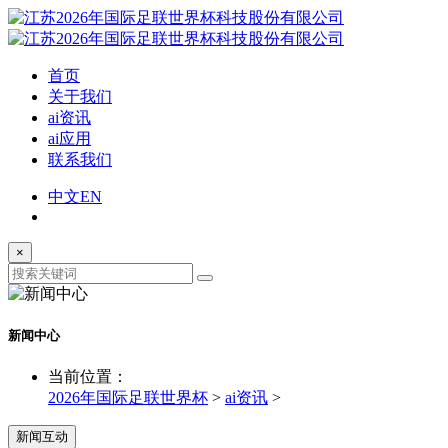
首页
关于我们
ai资讯
ai应用
联系我们
中文
EN
×
新闻中心
当前位置：
2026年国际足联世界杯
>
ai资讯
>
新闻互动