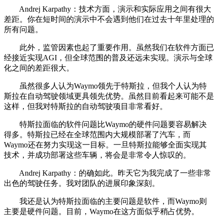
Andrej Karpathy：技术方面，演示和实际应用之间有很大
差距。你在短时间的演示中不会遇到他们在过去十年里处理的
所有问题。
此外，监管因素也起了重要作用。虽然我们在软件方面已
经接近实现AGI，但全球范围的普及还远未实现。演示与全球
化之间的差距很大。
虽然很多人认为Waymo领先于特斯拉，但我个人认为特
斯拉在自动驾驶领域更具领先优势。虽然目前看起来可能不是
这样，但我对特斯拉的自动驾驶项目非常看好。
特斯拉面临的软件问题比Waymo的硬件问题要容易解决
得多。特斯拉已经在全球范围内大规模部署了汽车，而
Waymo还在努力实现这一目标。一旦特斯拉能够全面实现其
技术，并成功部署这些车辆，将会是非常令人惊叹的。
Andrej Karpathy：的确如此。昨天它为我完成了一些非常
出色的驾驶任务。我对团队的进展印象深刻。
我还是认为特斯拉面临的主要问题是软件，而Waymo则
主要是硬件问题。目前，Waymo在这方面似乎稍占优势。