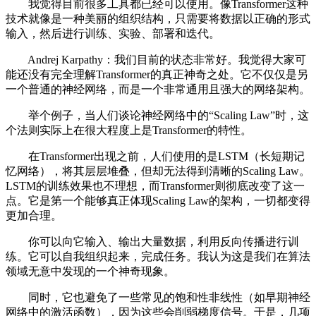
我觉得目前很多工具都已经可以使用。像Transformer这种
技术就像是一种美丽的组织结构，只需要将数据以正确的形式
输入，然后进行训练、实验、部署和迭代。
Andrej Karpathy：我们目前的状态非常好。我觉得大家可
能还没有完全理解Transformer的真正神奇之处。它不仅仅是另
一个普通的神经网络，而是一个非常通用且强大的网络架构。
举个例子，当人们谈论神经网络中的“Scaling Law”时，这
个法则实际上在很大程度上是Transformer的特性。
在Transformer出现之前，人们使用的是LSTM（长短期记
忆网络），将其层层堆叠，但却无法得到清晰的Scaling Law。
LSTM的训练效果也不理想，而Transformer则彻底改变了这一
点。它是第一个能够真正体现Scaling Law的架构，一切都变得
更加合理。
你可以向它输入、输出大量数据，利用反向传播进行训
练。它可以自我组织起来，完成任务。我认为这是我们在算法
领域无意中发现的一个神奇现象。
同时，它也避免了一些常见的饱和性非线性（如早期神经
网络中的激活函数），因为这些会削弱梯度信号。于是，几项