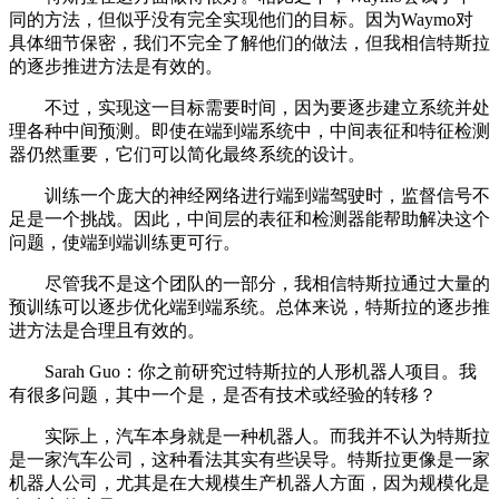
同的方法，但似乎没有完全实现他们的目标。因为Waymo对
具体细节保密，我们不完全了解他们的做法，但我相信特斯拉
的逐步推进方法是有效的。
不过，实现这一目标需要时间，因为要逐步建立系统并处
理各种中间预测。即使在端到端系统中，中间表征和特征检测
器仍然重要，它们可以简化最终系统的设计。
训练一个庞大的神经网络进行端到端驾驶时，监督信号不
足是一个挑战。因此，中间层的表征和检测器能帮助解决这个
问题，使端到端训练更可行。
尽管我不是这个团队的一部分，我相信特斯拉通过大量的
预训练可以逐步优化端到端系统。总体来说，特斯拉的逐步推
进方法是合理且有效的。
Sarah Guo：你之前研究过特斯拉的人形机器人项目。我
有很多问题，其中一个是，是否有技术或经验的转移？
实际上，汽车本身就是一种机器人。而我并不认为特斯拉
是一家汽车公司，这种看法其实有些误导。特斯拉更像是一家
机器人公司，尤其是在大规模生产机器人方面，因为规模化是