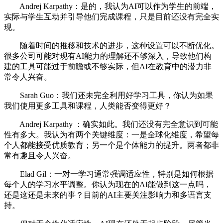
Andrej Karpathy：是的，我认为AI可以作为学生的前端，
实际与学生互动并引导他们完成课程，只是目前还没有完全实
现。
随着时间的推移和技术的进步，这种设置可以不断优化。
很多公司可能对现有AI能力的理解还不够深入，导致他们构
建的工具可能过于前瞻或不够实际，但AI在教育中的潜力非
常令人兴奋。
Sarah Guo：我们还未完全利用好学习工具，你认为如果
我们使用更多工具和课程，人类能否变得更好？
Andrej Karpathy ：确实如此。我们还没有完全意识到可能
性有多大。我认为有两个关键维度：一是全球化维度，希望每
个人都能接受优质教育；另一个是个体能力的提升。两者都非
常有趣且令人兴奋。
Elad Gil：一对一学习通常强调适应性，特别是如何根据
每个人的学习水平调整。你认为现在的AI能做到这一点吗，
还是这还是未来的事？目前的AI主要关注影响力和多语言支
持。