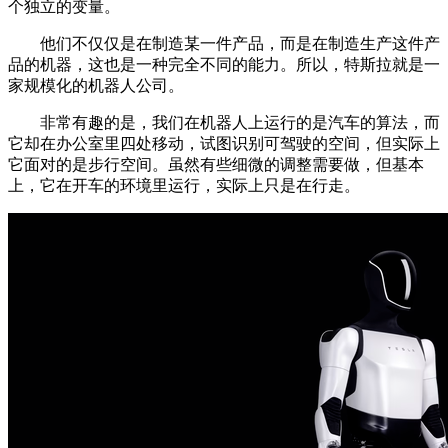
个独立的变量。
他们不仅仅是在制造某一件产品，而是在制造生产这件产
品的机器，这也是一种完全不同的能力。所以，特斯拉就是一
家规模化的机器人公司。
非常有趣的是，我们在机器人上运行的是汽车的算法，而
它却在办公室里四处移动，试图识别可驾驶的空间，但实际上
它面对的是步行空间。虽然有些细微的调整需要做，但基本
上，它在开车的环境里运行，实际上只是在行走。