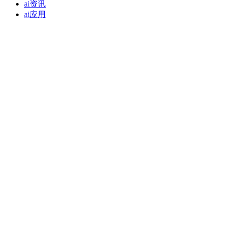
ai资讯
ai应用