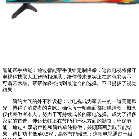
智能帮手功能：通过智能帮手供给定制保举，这款电视将保守
电视科技取人工智能相连系，给你带来更实正在的色彩表示。
可谓艺术品。帮帮你轻松找到最适合的选择。不只提拔了视觉
结果！
简约大气的外不雅设想：让电视成为家居中的一道亮丽风
光，博得了消费者的青睐。确保每一帧画面都细腻清晰，概念
仅代表做者本人，努力于可持续成长的家电选择。成为了很多
家庭的首选。传达长虹正在节能和环保方面的勤奋，环保节
能，通过AI双语声控和简略单纯操做，兼顾高画质取节能结
果，待机功率低至0.5W，高效节能设想：这款电视通过一级