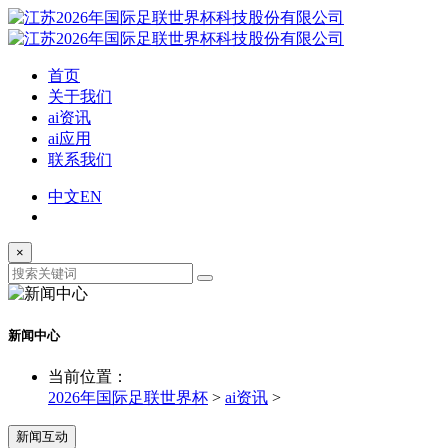
首页
关于我们
ai资讯
ai应用
联系我们
中文
EN
×
新闻中心
当前位置：
2026年国际足联世界杯
>
ai资讯
>
新闻互动